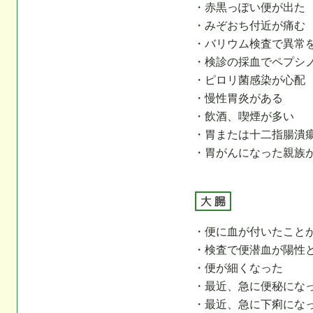
・赤黒っぽい便が出た
・みぞおち付近が痛む
・バリウム検査で異常
・検診の採血でペプシ
・ピロリ菌感染が心配
・慢性胃炎がある
・飲酒、喫煙が多い
・胃または十二指腸潰
・胃がんになった親族
・便に血が付いたこと
・検査で便潜血が陽性
・便が細くなった
・最近、急に便秘にな
・最近、急に下痢にな